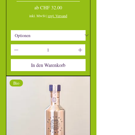
Sale-Preis
ab
CHF 32.00
inkl. MwSt
|
zzgl. Versand
In den Warenkorb
Bio