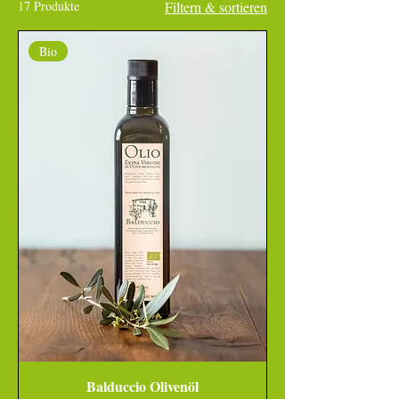
17 Produkte
Filtern & sortieren
Bio
Balduccio Olivenöl