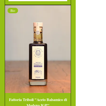
Bio
Fattoria Triboli "Aceto Balsamico di
Modena IGP"