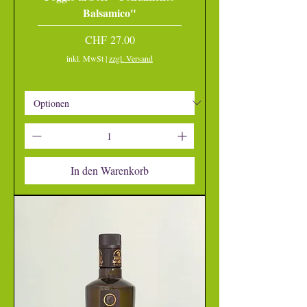
Balsamico"
Preis
CHF 27.00
inkl. MwSt
|
zzgl. Versand
In den Warenkorb