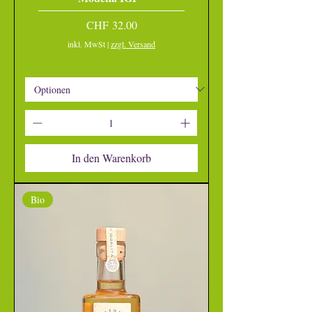
Preis
CHF 32.00
inkl. MwSt
|
zzgl. Versand
In den Warenkorb
Bio